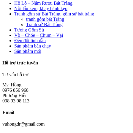
Hồ Lô – Nậm Rượu Bát Tràng
Nồi lẩu kem, khay bánh kẹo
Tranh gốm sứ Bát Tràng, gốm sứ bát tràng
tranh gốm bát Tràng
Tranh sứ Bát Tràng
Tượng Gốm Sứ
Vò – Chóe – Chum – Vại
Đèn đốt tinh dầu
Sản phẩm bán chạy
Sản phẩm mới
Hỗ trợ trực tuyến
Tư vấn hỗ trợ
Ms: Hồng
0976 856 968
Phương Hiền
098 93 98 113
Email
vuhongdr@gmail.com