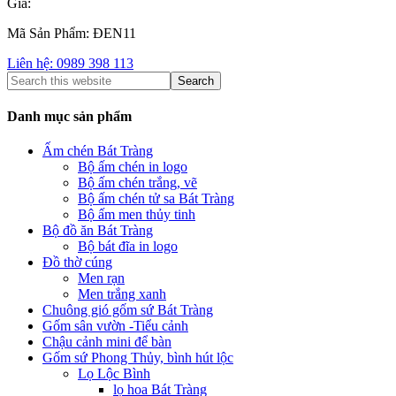
Giá:
Mã Sản Phẩm: ĐEN11
Liên hệ: 0989 398 113
Danh mục sản phẩm
Ấm chén Bát Tràng
Bộ ấm chén in logo
Bộ ấm chén trắng, vẽ
Bộ ấm chén tử sa Bát Tràng
Bộ ấm men thủy tinh
Bộ đồ ăn Bát Tràng
Bộ bát đĩa in logo
Đồ thờ cúng
Men rạn
Men trắng xanh
Chuông gió gốm sứ Bát Tràng
Gốm sân vườn -Tiểu cảnh
Chậu cảnh mini để bàn
Gốm sứ Phong Thủy, bình hút lộc
Lọ Lộc Bình
lọ hoa Bát Tràng