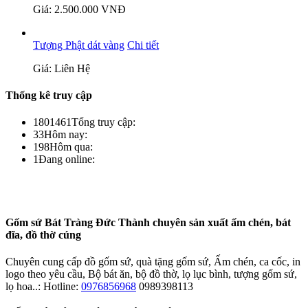
Giá: 2.500.000 VNĐ
Tượng Phật dát vàng
Chi tiết
Giá: Liên Hệ
Thống kê truy cập
1801461
Tổng truy cập:
33
Hôm nay:
198
Hôm qua:
1
Đang online:
Gốm sứ Bát Tràng Đức Thành chuyên sản xuất ấm chén, bát
đĩa, đồ thờ cúng
Chuyên cung cấp đồ gốm sứ, quà tặng gốm sứ, Ấm chén, ca cốc, in
logo theo yêu cầu, Bộ bát ăn, bộ đồ thờ, lọ lục bình, tượng gốm sứ,
lọ hoa..: Hotline:
0976856968
0989398113