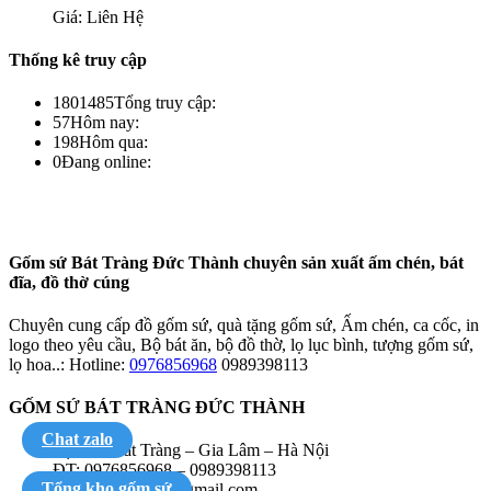
Giá: Liên Hệ
Thống kê truy cập
1801485
Tổng truy cập:
57
Hôm nay:
198
Hôm qua:
0
Đang online:
Gốm sứ Bát Tràng Đức Thành chuyên sản xuất ấm chén, bát
đĩa, đồ thờ cúng
Chuyên cung cấp đồ gốm sứ, quà tặng gốm sứ, Ấm chén, ca cốc, in
logo theo yêu cầu, Bộ bát ăn, bộ đồ thờ, lọ lục bình, tượng gốm sứ,
lọ hoa..: Hotline:
0976856968
0989398113
GỐM SỨ BÁT TRÀNG ĐỨC THÀNH
Chat zalo
Địa chỉ: Bát Tràng – Gia Lâm – Hà Nội
ĐT: 0976856968 – 0989398113
Tổng kho gốm sứ
Email: vuhongdr@gmail.com