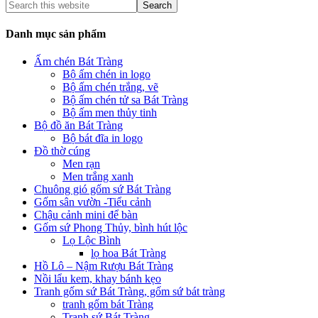
Danh mục sản phẩm
Ấm chén Bát Tràng
Bộ ấm chén in logo
Bộ ấm chén trắng, vẽ
Bộ ấm chén tử sa Bát Tràng
Bộ ấm men thủy tinh
Bộ đồ ăn Bát Tràng
Bộ bát đĩa in logo
Đồ thờ cúng
Men rạn
Men trắng xanh
Chuông gió gốm sứ Bát Tràng
Gốm sân vườn -Tiểu cảnh
Chậu cảnh mini để bàn
Gốm sứ Phong Thủy, bình hút lộc
Lọ Lộc Bình
lọ hoa Bát Tràng
Hồ Lô – Nậm Rượu Bát Tràng
Nồi lẩu kem, khay bánh kẹo
Tranh gốm sứ Bát Tràng, gốm sứ bát tràng
tranh gốm bát Tràng
Tranh sứ Bát Tràng