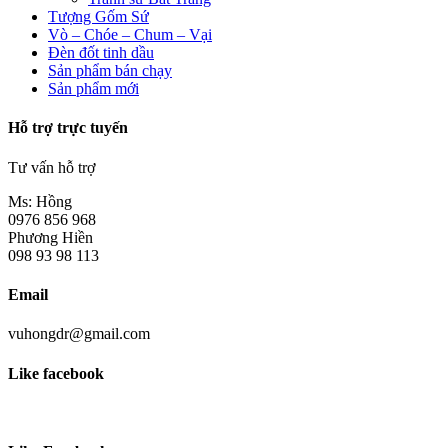
Tượng Gốm Sứ
Vò – Chóe – Chum – Vại
Đèn đốt tinh dầu
Sản phẩm bán chạy
Sản phẩm mới
Hỗ trợ trực tuyến
Tư vấn hỗ trợ
Ms: Hồng
0976 856 968
Phương Hiền
098 93 98 113
Email
vuhongdr@gmail.com
Like facebook