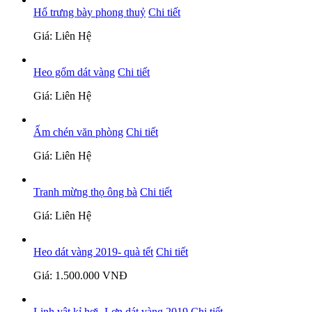
Hổ trưng bày phong thuỷ
Chi tiết
Giá: Liên Hệ
Heo gốm dát vàng
Chi tiết
Giá: Liên Hệ
Ấm chén văn phòng
Chi tiết
Giá: Liên Hệ
Tranh mừng thọ ông bà
Chi tiết
Giá: Liên Hệ
Heo dát vàng 2019- quà tết
Chi tiết
Giá: 1.500.000 VNĐ
Linh vật kỉ hợi- Lợn dát vàng 2019
Chi tiết