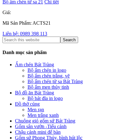
Bộ ấm chén tử sa 21
Chi tiết
Giá:
Mã Sản Phẩm: ACTS21
Liên hệ: 0989 398 113
Danh mục sản phẩm
Ấm chén Bát Tràng
Bộ ấm chén in logo
Bộ ấm chén trắng, vẽ
Bộ ấm chén tử sa Bát Tràng
Bộ ấm men thủy tinh
Bộ đồ ăn Bát Tràng
Bộ bát đĩa in logo
Đồ thờ cúng
Men rạn
Men trắng xanh
Chuông gió gốm sứ Bát Tràng
Gốm sân vườn -Tiểu cảnh
Chậu cảnh mini để bàn
Gốm sứ Phong Thủy, bình hút lộc