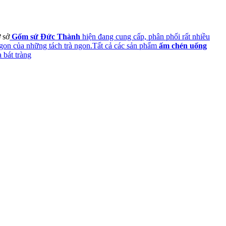
 sở
G
ố
m s
ứ
Đ
ứ
c Thành
hiện đang cung cấp, phân phối rất nhiều
 ngon của những tách trà ngon.Tất cả các sản phẩm
ấ
m ch
é
n u
ố
ng