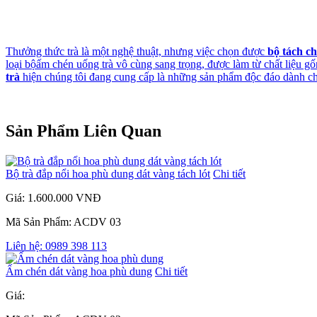
Thưởng thức trà là một nghệ thuật, nhưng việc chọn được
bộ
tách c
loại bộấm chén uống trà vô cùng sang trọng, được làm từ chất liệu gố
trà
hiện chúng tôi đang cung cấp là những sản phẩm độc đáo dành cho 
Sản Phẩm Liên Quan
Bộ trà đắp nổi hoa phù dung dát vàng tách lót
Chi tiết
Giá: 1.600.000 VNĐ
Mã Sản Phẩm: ACDV 03
Liên hệ: 0989 398 113
Ấm chén dát vàng hoa phù dung
Chi tiết
Giá: