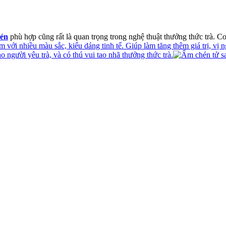
hén
phù hợp cũng rất là quan trọng trong nghệ thuật thưởng thức trà. Cơ
m với nhiều màu sắc, kiểu dáng tinh tế. Giúp làm tăng thêm giá trị, vị
người yêu trà, và có thú vui tao nhã thưởng thức trà.