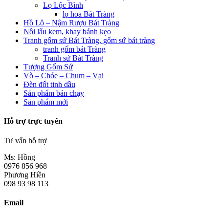
Lọ Lộc Bình
lọ hoa Bát Tràng
Hồ Lô – Nậm Rượu Bát Tràng
Nồi lẩu kem, khay bánh kẹo
Tranh gốm sứ Bát Tràng, gốm sứ bát tràng
tranh gốm bát Tràng
Tranh sứ Bát Tràng
Tượng Gốm Sứ
Vò – Chóe – Chum – Vại
Đèn đốt tinh dầu
Sản phẩm bán chạy
Sản phẩm mới
Hỗ trợ trực tuyến
Tư vấn hỗ trợ
Ms: Hồng
0976 856 968
Phương Hiền
098 93 98 113
Email