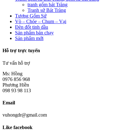
tranh gốm bát Tràng
Tranh sứ Bát Tràng
Tượng Gốm Sứ
Vò – Chóe – Chum – Vại
Đèn đốt tinh dầu
Sản phẩm bán chạy
Sản phẩm mới
Hỗ trợ trực tuyến
Tư vấn hỗ trợ
Ms: Hồng
0976 856 968
Phương Hiền
098 93 98 113
Email
vuhongdr@gmail.com
Like facebook