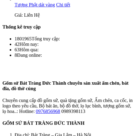
Tượng Phật dát vàng
Chi tiết
Giá: Liên Hệ
Thống kê truy cập
1801965
Tổng truy cập:
42
Hôm nay:
63
Hôm qua:
8
Đang online:
Gốm sứ Bát Tràng Đức Thành chuyên sản xuất ấm chén, bát
đĩa, đồ thờ cúng
Chuyên cung cấp đồ gốm sứ, quà tặng gốm sứ, Ấm chén, ca cốc, in
logo theo yêu cầu, Bộ bát ăn, bộ đồ thờ, lọ lục bình, tượng gốm sứ,
lọ hoa..: Hotline:
0976856968
0989398113
GỐM SỨ BÁT TRÀNG ĐỨC THÀNH
Địa chỉ: Bát Tràng – Gia Lâm – Hà Nội