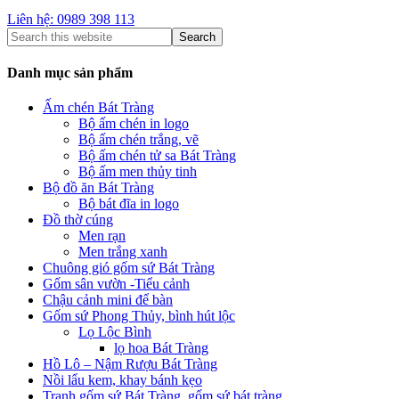
Liên hệ: 0989 398 113
Danh mục sản phẩm
Ấm chén Bát Tràng
Bộ ấm chén in logo
Bộ ấm chén trắng, vẽ
Bộ ấm chén tử sa Bát Tràng
Bộ ấm men thủy tinh
Bộ đồ ăn Bát Tràng
Bộ bát đĩa in logo
Đồ thờ cúng
Men rạn
Men trắng xanh
Chuông gió gốm sứ Bát Tràng
Gốm sân vườn -Tiểu cảnh
Chậu cảnh mini để bàn
Gốm sứ Phong Thủy, bình hút lộc
Lọ Lộc Bình
lọ hoa Bát Tràng
Hồ Lô – Nậm Rượu Bát Tràng
Nồi lẩu kem, khay bánh kẹo
Tranh gốm sứ Bát Tràng, gốm sứ bát tràng