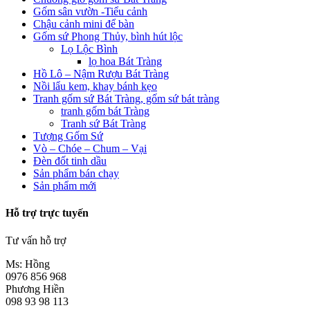
Gốm sân vườn -Tiểu cảnh
Chậu cảnh mini để bàn
Gốm sứ Phong Thủy, bình hút lộc
Lọ Lộc Bình
lọ hoa Bát Tràng
Hồ Lô – Nậm Rượu Bát Tràng
Nồi lẩu kem, khay bánh kẹo
Tranh gốm sứ Bát Tràng, gốm sứ bát tràng
tranh gốm bát Tràng
Tranh sứ Bát Tràng
Tượng Gốm Sứ
Vò – Chóe – Chum – Vại
Đèn đốt tinh dầu
Sản phẩm bán chạy
Sản phẩm mới
Hỗ trợ trực tuyến
Tư vấn hỗ trợ
Ms: Hồng
0976 856 968
Phương Hiền
098 93 98 113