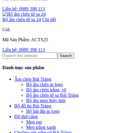
Liên hệ: 0989 398 113
Bộ ấm chén tử sa 24
Chi tiết
Giá:
Mã Sản Phẩm: ACTS25
Liên hệ: 0989 398 113
Danh mục sản phẩm
Ấm chén Bát Tràng
Bộ ấm chén in logo
Bộ ấm chén trắng, vẽ
Bộ ấm chén tử sa Bát Tràng
Bộ ấm men thủy tinh
Bộ đồ ăn Bát Tràng
Bộ bát đĩa in logo
Đồ thờ cúng
Men rạn
Men trắng xanh
Chuông gió gốm sứ Bát Tràng