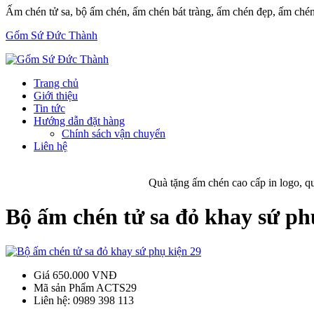
Ấm chén tử sa, bộ ấm chén, ấm chén bát tràng, ấm chén đẹp, ấm ché
Gốm Sứ Đức Thành
Trang chủ
Giới thiệu
Tin tức
Hướng dẫn đặt hàng
Chính sách vận chuyển
Liên hệ
Quà tặng ấm chén cao cấp in logo, qu
Bộ ấm chén tử sa đỏ khay sứ ph
Giá
650.000 VNĐ
Mã sản Phẩm
ACTS29
Liên hệ:
0989 398 113