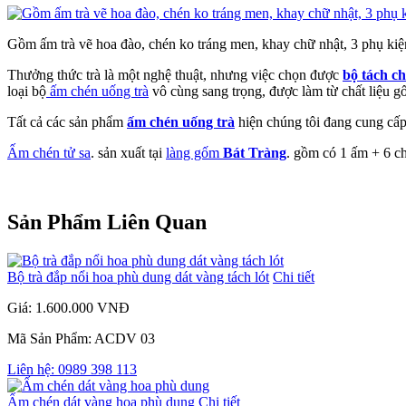
Gồm ấm trà vẽ hoa đào, chén ko tráng men, khay chữ nhật, 3 phụ kiệ
Thưởng thức trà là một nghệ thuật, nhưng việc chọn được
bộ tách c
loại bộ
ấm chén uống trà
vô cùng sang trọng, được làm từ chất liệu gố
Tất cả các sản phẩm
ấm chén uống trà
hiện chúng tôi đang cung cấp
Ấm chén tử sa
. sản xuất tại
làng gốm
Bát Tràng
. gồm có 1 ấm + 6 ch
Sản Phẩm Liên Quan
Bộ trà đắp nổi hoa phù dung dát vàng tách lót
Chi tiết
Giá: 1.600.000 VNĐ
Mã Sản Phẩm: ACDV 03
Liên hệ: 0989 398 113
Ấm chén dát vàng hoa phù dung
Chi tiết