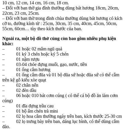
10 cm, 12 cm, 14 cm, 16 cm, 18 cm.
– Đối với ban thờ gia đình thường dùng bát hương 18cm, 20cm,
22cm, 23 cm, 25cm.
– Đối với ban thờ trong đình chùa thường dùng bát hương có kích
cỡ to, đường kính từ : 25cm, 30cm, 35 cm, 40cm, 45cm, 50cm,
55cm, 60cm… tùy theo kích thước của ban.
Ngoài ra, một bộ đồ thờ cúng còn bao gồm nhiều phụ kiện
khác:
– 01 hoặc 02 mâm ngũ quả
– 01 kỷ 3 chén hoặc kỷ 5 chén
– 01 nậm rượu
– 03-04 chóe đựng muối, gạo, nước, tiền
– 01 ống cắm hương
– 01 ống cắm đũa và 01 bộ đũa sứ hoặc đũa sứ có thể cắm
trên kệ gỗ kiểu xòe quạt
– 02 chân nến
– 02 đèn dầu
– 06 hoặc 010 bát cơm cúng ( có thể cả bộ đồ ăn làm cơm
cúng)
– 01 đĩa đựng trầu cau
– 01 bộ ấm chén trà mini
– 02 lọ hoa cắm thường ngày trên ban, kích thước 25-30 cm
– 02 lọ trưng bày trên ban, dáng lục bình, có thể dùng cắm
đào.