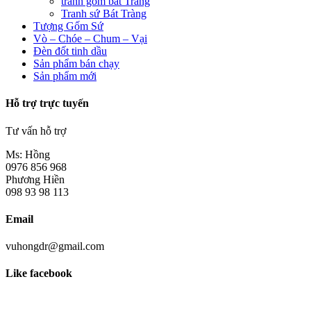
tranh gốm bát Tràng
Tranh sứ Bát Tràng
Tượng Gốm Sứ
Vò – Chóe – Chum – Vại
Đèn đốt tinh dầu
Sản phẩm bán chạy
Sản phẩm mới
Hỗ trợ trực tuyến
Tư vấn hỗ trợ
Ms: Hồng
0976 856 968
Phương Hiền
098 93 98 113
Email
vuhongdr@gmail.com
Like facebook