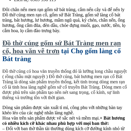
Đôi chân nến men rạn gốm sứ bát tràng, cắm nến cây và để nến ly
Đồ thờ cúng men rạn cổ, gốm sứ Bát Tràng, gốm sứ làng cổ bát
tràng, bát hương, lư hương, mâm ngũ quả, kỷ chén, chân nến, ống
hương, ống cắm đũa, đèn dầu, chóe đựng muối, gạo, nước, tiền, lọ
cắm hoa, lọ cắm đào trưng bày.
Đồ thờ cúng gốm sứ Bát Tràng men rạn
cổ, hoa văn vẽ trơn
tại Chọ gốm làng cổ
Bát tràng
Đồ thờ cúng có hoa văn truyền thống đó là lưỡng long chầu nguyệt
( rồng chầu mặt nguyệt ) Đồ thờ cúng, bát hương men rạn cổ Bát
Tràng là dòng sản phẩm truyền thống, kết tinh trong dòng men rạn
cổ là tinh hoa làng nghề gốm sứ cổ truyền Bát Tràng. Dòng men cổ
được phủ trên sản phẩm tạo nên nét sang trọng, cổ kính, sự linh
thiêng và trường tồn với thời gian.
Dòng sản phẩm được sản xuất tỉ mỉ, công phu với những bàn tay
khéo léo của các nghệ nhân làng nghề.
Hoa văn trên sản phẩm được vẽ sắc nét và mềm mại.
+ Bát hương
có nhiều kích cỡ khác nhau phù hợp với mọi ban thờ:
– Đối với ban thờ thần tài thường dùng kích cỡ đường kính nhỏ từ