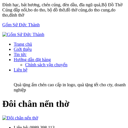
Đỉnh hạc, bát hương, chén cúng, đèn dầu, đĩa ngũ quả,Bộ Đồ Thờ
Cúng đắp nổi,bo do tho, bộ đồ thờ,đồ thờ cúng,do tho cung,do
tho,đỉnh thờ
Gốm Sứ Đức Thành
Trang chủ
Giới thiệu
Tin tức
Hướng dẫn đặt hàng
Chính sách vận chuyển
Liên hệ
Quà tặng ấm chén cao cấp in logo, quà tặng tết cho cty, doanh
nghiệp
Đôi chân nến thờ
Liên hệ:
0989 398 113