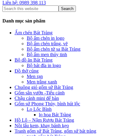
Liên hệ: 0989 398 113
Danh mục sản phẩm
Ấm chén Bát Tràng
Bộ ấm chén in logo
Bộ ấm chén trắng, vẽ
Bộ ấm chén tử sa Bát Tràng
Bộ ấm men thủy tinh
Bộ đồ ăn Bát Tràng
Bộ bát đĩa in logo
Đồ thờ cúng
Men rạn
Men trắng xanh
Chuông gió gốm sứ Bát Tràng
Gốm sân vườn -Tiểu cảnh
Chậu cảnh mini để bàn
Gốm sứ Phong Thủy, bình hút lộc
Lọ Lộc Bình
lọ hoa Bát Tràng
Hồ Lô – Nậm Rượu Bát Tràng
Nồi lẩu kem, khay bánh kẹo
Tranh gốm sứ Bát Tràng, gốm sứ bát tràng