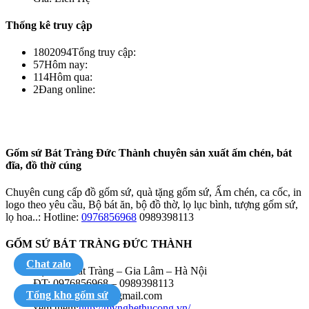
Thống kê truy cập
1802094
Tổng truy cập:
57
Hôm nay:
114
Hôm qua:
2
Đang online:
Gốm sứ Bát Tràng Đức Thành chuyên sản xuất ấm chén, bát
đĩa, đồ thờ cúng
Chuyên cung cấp đồ gốm sứ, quà tặng gốm sứ, Ấm chén, ca cốc, in
logo theo yêu cầu, Bộ bát ăn, bộ đồ thờ, lọ lục bình, tượng gốm sứ,
lọ hoa..: Hotline:
0976856968
0989398113
GỐM SỨ BÁT TRÀNG ĐỨC THÀNH
Chat zalo
Địa chỉ: Bát Tràng – Gia Lâm – Hà Nội
ĐT: 0976856968 – 0989398113
Tổng kho gốm sứ
Email: vuhongdr@gmail.com
xem thêm:
http://mynghethucong.vn/