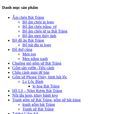
Danh mục sản phẩm
Ấm chén Bát Tràng
Bộ ấm chén in logo
Bộ ấm chén trắng, vẽ
Bộ ấm chén tử sa Bát Tràng
Bộ ấm men thủy tinh
Bộ đồ ăn Bát Tràng
Bộ bát đĩa in logo
Đồ thờ cúng
Men rạn
Men trắng xanh
Chuông gió gốm sứ Bát Tràng
Gốm sân vườn -Tiểu cảnh
Chậu cảnh mini để bàn
Gốm sứ Phong Thủy, bình hút lộc
Lọ Lộc Bình
lọ hoa Bát Tràng
Hồ Lô – Nậm Rượu Bát Tràng
Nồi lẩu kem, khay bánh kẹo
Tranh gốm sứ Bát Tràng, gốm sứ bát tràng
tranh gốm bát Tràng
Tranh sứ Bát Tràng
Tượng Gốm Sứ