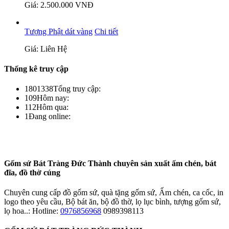
Giá: 2.500.000 VNĐ
Tượng Phật dát vàng
Chi tiết
Giá: Liên Hệ
Thống kê truy cập
1801338
Tổng truy cập:
109
Hôm nay:
112
Hôm qua:
1
Đang online:
Gốm sứ Bát Tràng Đức Thành chuyên sản xuất ấm chén, bát
đĩa, đồ thờ cúng
Chuyên cung cấp đồ gốm sứ, quà tặng gốm sứ, Ấm chén, ca cốc, in
logo theo yêu cầu, Bộ bát ăn, bộ đồ thờ, lọ lục bình, tượng gốm sứ,
lọ hoa..: Hotline:
0976856968
0989398113