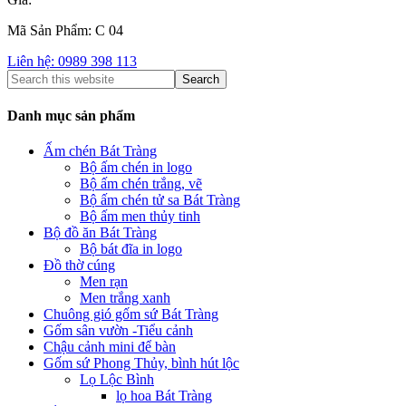
Mã Sản Phẩm: C 04
Liên hệ: 0989 398 113
Danh mục sản phẩm
Ấm chén Bát Tràng
Bộ ấm chén in logo
Bộ ấm chén trắng, vẽ
Bộ ấm chén tử sa Bát Tràng
Bộ ấm men thủy tinh
Bộ đồ ăn Bát Tràng
Bộ bát đĩa in logo
Đồ thờ cúng
Men rạn
Men trắng xanh
Chuông gió gốm sứ Bát Tràng
Gốm sân vườn -Tiểu cảnh
Chậu cảnh mini để bàn
Gốm sứ Phong Thủy, bình hút lộc
Lọ Lộc Bình
lọ hoa Bát Tràng