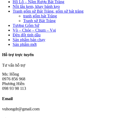
Hồ Lô – Nậm Rượu Bát Tràng
Nồi lẩu kem, khay bánh kẹo
Tranh gốm sứ Bát Tràng, gốm sứ bát tràng
tranh gốm bát Tràng
Tranh sứ Bát Tràng
Tượng Gốm Sứ
Vò – Chóe – Chum – Vại
Đèn đốt tinh dầu
Sản phẩm bán chạy
Sản phẩm mới
Hỗ trợ trực tuyến
Tư vấn hỗ trợ
Ms: Hồng
0976 856 968
Phương Hiền
098 93 98 113
Email
vuhongdr@gmail.com