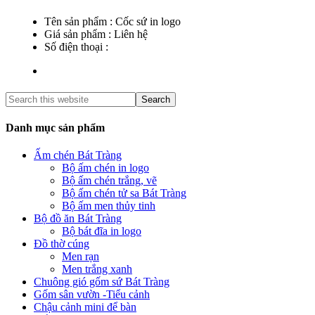
Tên sản phẩm :
Cốc sứ in logo
Giá sản phẩm :
Liên hệ
Số điện thoại :
Danh mục sản phẩm
Ấm chén Bát Tràng
Bộ ấm chén in logo
Bộ ấm chén trắng, vẽ
Bộ ấm chén tử sa Bát Tràng
Bộ ấm men thủy tinh
Bộ đồ ăn Bát Tràng
Bộ bát đĩa in logo
Đồ thờ cúng
Men rạn
Men trắng xanh
Chuông gió gốm sứ Bát Tràng
Gốm sân vườn -Tiểu cảnh
Chậu cảnh mini để bàn