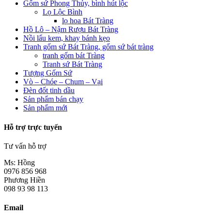
Gốm sứ Phong Thủy, bình hút lộc
Lọ Lộc Bình
lọ hoa Bát Tràng
Hồ Lô – Nậm Rượu Bát Tràng
Nồi lẩu kem, khay bánh kẹo
Tranh gốm sứ Bát Tràng, gốm sứ bát tràng
tranh gốm bát Tràng
Tranh sứ Bát Tràng
Tượng Gốm Sứ
Vò – Chóe – Chum – Vại
Đèn đốt tinh dầu
Sản phẩm bán chạy
Sản phẩm mới
Hỗ trợ trực tuyến
Tư vấn hỗ trợ
Ms: Hồng
0976 856 968
Phương Hiền
098 93 98 113
Email