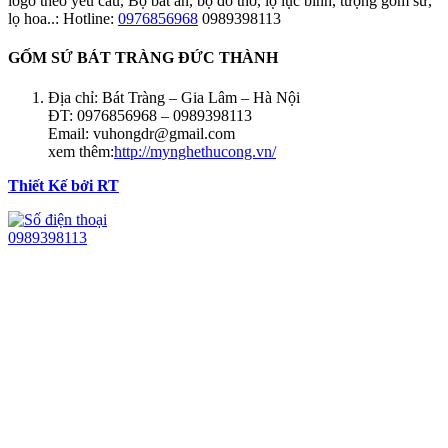
logo theo yêu cầu, Bộ bát ăn, bộ đồ thờ, lọ lục bình, tượng gốm sứ,
lọ hoa..: Hotline:
0976856968
0989398113
GỐM SỨ BÁT TRÀNG ĐỨC THÀNH
Địa chỉ: Bát Tràng – Gia Lâm – Hà Nội
ĐT: 0976856968 – 0989398113
Email: vuhongdr@gmail.com
xem thêm:
http://mynghethucong.vn/
Thiết Kế bởi RT
0989398113