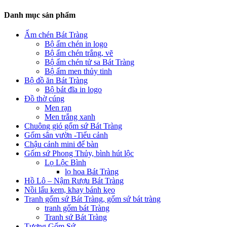
Danh mục sản phẩm
Ấm chén Bát Tràng
Bộ ấm chén in logo
Bộ ấm chén trắng, vẽ
Bộ ấm chén tử sa Bát Tràng
Bộ ấm men thủy tinh
Bộ đồ ăn Bát Tràng
Bộ bát đĩa in logo
Đồ thờ cúng
Men rạn
Men trắng xanh
Chuông gió gốm sứ Bát Tràng
Gốm sân vườn -Tiểu cảnh
Chậu cảnh mini để bàn
Gốm sứ Phong Thủy, bình hút lộc
Lọ Lộc Bình
lọ hoa Bát Tràng
Hồ Lô – Nậm Rượu Bát Tràng
Nồi lẩu kem, khay bánh kẹo
Tranh gốm sứ Bát Tràng, gốm sứ bát tràng
tranh gốm bát Tràng
Tranh sứ Bát Tràng
Tượng Gốm Sứ