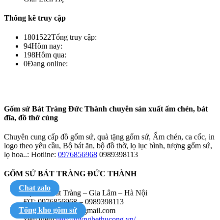
Thống kê truy cập
1801522
Tổng truy cập:
94
Hôm nay:
198
Hôm qua:
0
Đang online:
Gốm sứ Bát Tràng Đức Thành chuyên sản xuất ấm chén, bát
đĩa, đồ thờ cúng
Chuyên cung cấp đồ gốm sứ, quà tặng gốm sứ, Ấm chén, ca cốc, in
logo theo yêu cầu, Bộ bát ăn, bộ đồ thờ, lọ lục bình, tượng gốm sứ,
lọ hoa..: Hotline:
0976856968
0989398113
GỐM SỨ BÁT TRÀNG ĐỨC THÀNH
Chat zalo
Địa chỉ: Bát Tràng – Gia Lâm – Hà Nội
ĐT: 0976856968 – 0989398113
Tổng kho gốm sứ
Email: vuhongdr@gmail.com
xem thêm:
http://mynghethucong.vn/