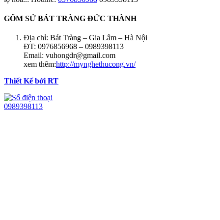
GỐM SỨ BÁT TRÀNG ĐỨC THÀNH
Địa chỉ: Bát Tràng – Gia Lâm – Hà Nội
ĐT: 0976856968 – 0989398113
Email: vuhongdr@gmail.com
xem thêm:
http://mynghethucong.vn/
Thiết Kế bởi RT
0989398113