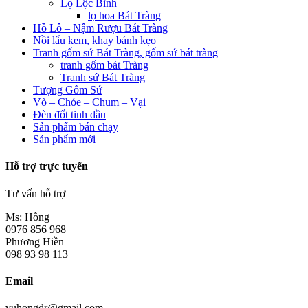
Lọ Lộc Bình
lọ hoa Bát Tràng
Hồ Lô – Nậm Rượu Bát Tràng
Nồi lẩu kem, khay bánh kẹo
Tranh gốm sứ Bát Tràng, gốm sứ bát tràng
tranh gốm bát Tràng
Tranh sứ Bát Tràng
Tượng Gốm Sứ
Vò – Chóe – Chum – Vại
Đèn đốt tinh dầu
Sản phẩm bán chạy
Sản phẩm mới
Hỗ trợ trực tuyến
Tư vấn hỗ trợ
Ms: Hồng
0976 856 968
Phương Hiền
098 93 98 113
Email
vuhongdr@gmail.com