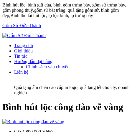
Bình hút lộc, bình giữ của, bình gốm trưng bày, gốm sứ trưng bày,
gốm phong thuỷ,gốm sứ bát tràng, quà tặng gốm sứ, bình gốm
đẹp,Bình thu tài hút lộc, lọ lộc bình, lọ trưng bày
Gốm Sứ Đức Thành
Trang chủ
Giới thiệu
Tin tức
Hướng dẫn đặt hàng
Chính sách vận chuyển
Liên hệ
Quà tặng ấm chén cao cấp in logo, quà tặng tết cho cty, doanh
nghiệp
Bình hút lộc công đào vẽ vàng
Giá
4.800.000 VNĐ