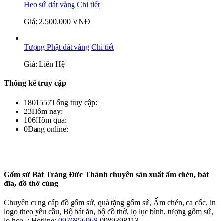
Heo sứ dát vàng
Chi tiết
Giá: 2.500.000 VNĐ
Tượng Phật dát vàng
Chi tiết
Giá: Liên Hệ
Thống kê truy cập
1801557
Tổng truy cập:
23
Hôm nay:
106
Hôm qua:
0
Đang online:
Gốm sứ Bát Tràng Đức Thành chuyên sản xuất ấm chén, bát
đĩa, đồ thờ cúng
Chuyên cung cấp đồ gốm sứ, quà tặng gốm sứ, Ấm chén, ca cốc, in
logo theo yêu cầu, Bộ bát ăn, bộ đồ thờ, lọ lục bình, tượng gốm sứ,
lọ hoa..: Hotline:
0976856968
0989398113