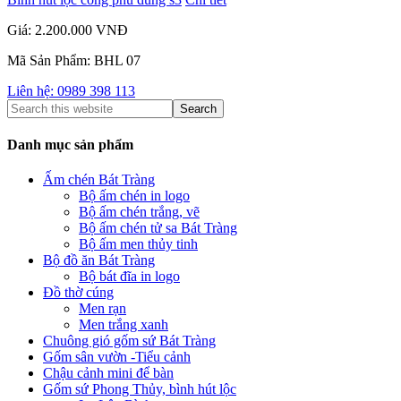
Giá: 2.200.000 VNĐ
Mã Sản Phẩm: BHL 07
Liên hệ: 0989 398 113
Danh mục sản phẩm
Ấm chén Bát Tràng
Bộ ấm chén in logo
Bộ ấm chén trắng, vẽ
Bộ ấm chén tử sa Bát Tràng
Bộ ấm men thủy tinh
Bộ đồ ăn Bát Tràng
Bộ bát đĩa in logo
Đồ thờ cúng
Men rạn
Men trắng xanh
Chuông gió gốm sứ Bát Tràng
Gốm sân vườn -Tiểu cảnh
Chậu cảnh mini để bàn
Gốm sứ Phong Thủy, bình hút lộc