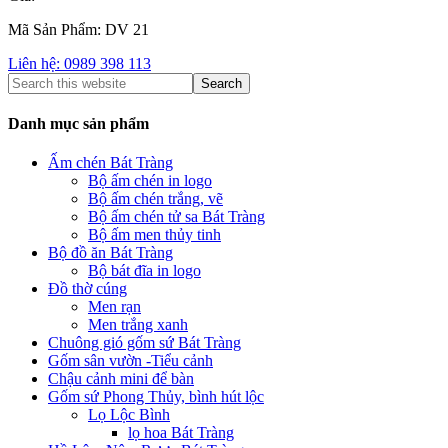
Mã Sản Phẩm: DV 21
Liên hệ: 0989 398 113
Danh mục sản phẩm
Ấm chén Bát Tràng
Bộ ấm chén in logo
Bộ ấm chén trắng, vẽ
Bộ ấm chén tử sa Bát Tràng
Bộ ấm men thủy tinh
Bộ đồ ăn Bát Tràng
Bộ bát đĩa in logo
Đồ thờ cúng
Men rạn
Men trắng xanh
Chuông gió gốm sứ Bát Tràng
Gốm sân vườn -Tiểu cảnh
Chậu cảnh mini để bàn
Gốm sứ Phong Thủy, bình hút lộc
Lọ Lộc Bình
lọ hoa Bát Tràng