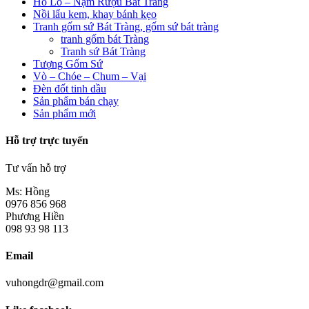
Hồ Lô – Nậm Rượu Bát Tràng
Nồi lẩu kem, khay bánh kẹo
Tranh gốm sứ Bát Tràng, gốm sứ bát tràng
tranh gốm bát Tràng
Tranh sứ Bát Tràng
Tượng Gốm Sứ
Vò – Chóe – Chum – Vại
Đèn đốt tinh dầu
Sản phẩm bán chạy
Sản phẩm mới
Hỗ trợ trực tuyến
Tư vấn hỗ trợ
Ms: Hồng
0976 856 968
Phương Hiền
098 93 98 113
Email
vuhongdr@gmail.com