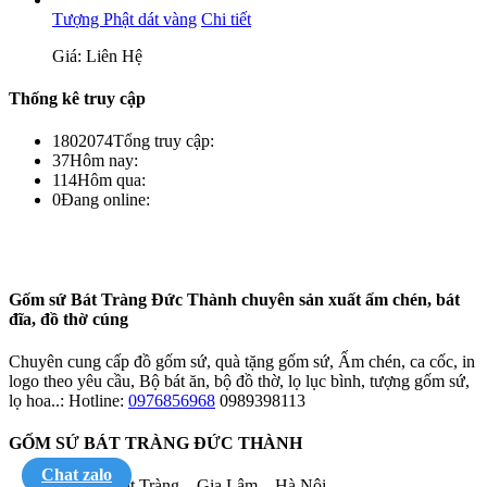
Tượng Phật dát vàng
Chi tiết
Giá: Liên Hệ
Thống kê truy cập
1802074
Tổng truy cập:
37
Hôm nay:
114
Hôm qua:
0
Đang online:
Gốm sứ Bát Tràng Đức Thành chuyên sản xuất ấm chén, bát
đĩa, đồ thờ cúng
Chuyên cung cấp đồ gốm sứ, quà tặng gốm sứ, Ấm chén, ca cốc, in
logo theo yêu cầu, Bộ bát ăn, bộ đồ thờ, lọ lục bình, tượng gốm sứ,
lọ hoa..: Hotline:
0976856968
0989398113
GỐM SỨ BÁT TRÀNG ĐỨC THÀNH
Chat zalo
Địa chỉ: Bát Tràng – Gia Lâm – Hà Nội