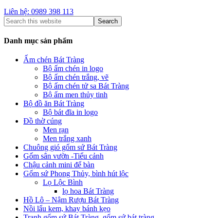
Liên hệ: 0989 398 113
Danh mục sản phẩm
Ấm chén Bát Tràng
Bộ ấm chén in logo
Bộ ấm chén trắng, vẽ
Bộ ấm chén tử sa Bát Tràng
Bộ ấm men thủy tinh
Bộ đồ ăn Bát Tràng
Bộ bát đĩa in logo
Đồ thờ cúng
Men rạn
Men trắng xanh
Chuông gió gốm sứ Bát Tràng
Gốm sân vườn -Tiểu cảnh
Chậu cảnh mini để bàn
Gốm sứ Phong Thủy, bình hút lộc
Lọ Lộc Bình
lọ hoa Bát Tràng
Hồ Lô – Nậm Rượu Bát Tràng
Nồi lẩu kem, khay bánh kẹo
Tranh gốm sứ Bát Tràng, gốm sứ bát tràng