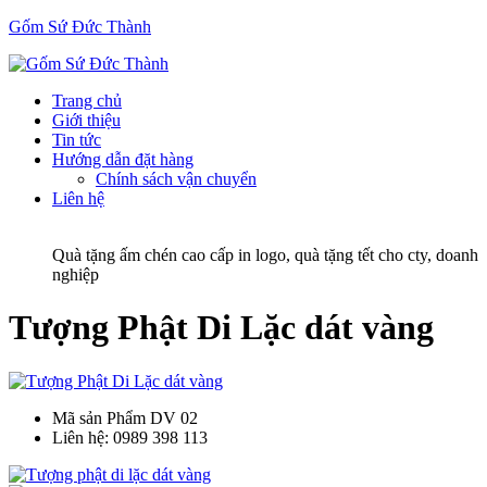
Gốm Sứ Đức Thành
Trang chủ
Giới thiệu
Tin tức
Hướng dẫn đặt hàng
Chính sách vận chuyển
Liên hệ
Quà tặng ấm chén cao cấp in logo, quà tặng tết cho cty, doanh
nghiệp
Tượng Phật Di Lặc dát vàng
Mã sản Phẩm
DV 02
Liên hệ:
0989 398 113