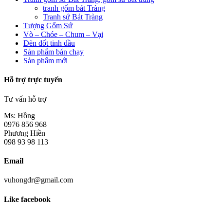
tranh gốm bát Tràng
Tranh sứ Bát Tràng
Tượng Gốm Sứ
Vò – Chóe – Chum – Vại
Đèn đốt tinh dầu
Sản phẩm bán chạy
Sản phẩm mới
Hỗ trợ trực tuyến
Tư vấn hỗ trợ
Ms: Hồng
0976 856 968
Phương Hiền
098 93 98 113
Email
vuhongdr@gmail.com
Like facebook