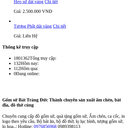
Heo sứ dát vàng
Chi tiết
Giá: 2.500.000 VNĐ
Tượng Phật dát vàng
Chi tiết
Giá: Liên Hệ
Thống kê truy cập
1801362
Tổng truy cập:
132
Hôm nay:
112
Hôm qua:
0
Đang online:
Gốm sứ Bát Tràng Đức Thành chuyên sản xuất ấm chén, bát
đĩa, đồ thờ cúng
Chuyên cung cấp đồ gốm sứ, quà tặng gốm sứ, Ấm chén, ca cốc, in
logo theo yêu cầu, Bộ bát ăn, bộ đồ thờ, lọ lục bình, tượng gốm sứ,
lọ hoa..: Hotline:
0976856968
0989398113