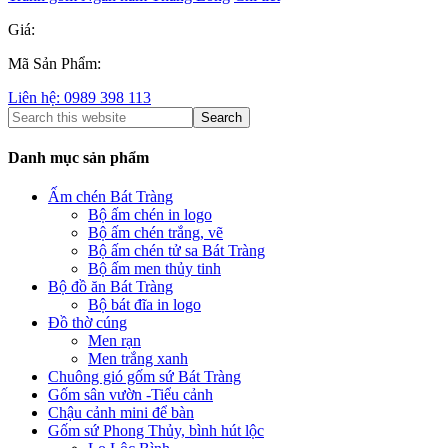
Giá:
Mã Sản Phẩm:
Liên hệ: 0989 398 113
Danh mục sản phẩm
Ấm chén Bát Tràng
Bộ ấm chén in logo
Bộ ấm chén trắng, vẽ
Bộ ấm chén tử sa Bát Tràng
Bộ ấm men thủy tinh
Bộ đồ ăn Bát Tràng
Bộ bát đĩa in logo
Đồ thờ cúng
Men rạn
Men trắng xanh
Chuông gió gốm sứ Bát Tràng
Gốm sân vườn -Tiểu cảnh
Chậu cảnh mini để bàn
Gốm sứ Phong Thủy, bình hút lộc