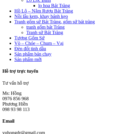
Lọ Lộc Bình
lọ hoa Bát Tràng
Hồ Lô – Nậm Rượu Bát Tràng
Nồi lẩu kem, khay bánh kẹo
Tranh gốm sứ Bát Tràng, gốm sứ bát tràng
tranh gốm bát Tràng
Tranh sứ Bát Tràng
Tượng Gốm Sứ
Vò – Chóe – Chum – Vại
Đèn đốt tinh dầu
Sản phẩm bán chạy
Sản phẩm mới
Hỗ trợ trực tuyến
Tư vấn hỗ trợ
Ms: Hồng
0976 856 968
Phương Hiền
098 93 98 113
Email
vuhongdr@gmail.com