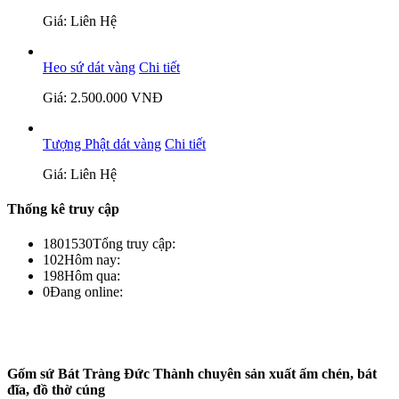
Giá: Liên Hệ
Heo sứ dát vàng
Chi tiết
Giá: 2.500.000 VNĐ
Tượng Phật dát vàng
Chi tiết
Giá: Liên Hệ
Thống kê truy cập
1801530
Tổng truy cập:
102
Hôm nay:
198
Hôm qua:
0
Đang online:
Gốm sứ Bát Tràng Đức Thành chuyên sản xuất ấm chén, bát
đĩa, đồ thờ cúng