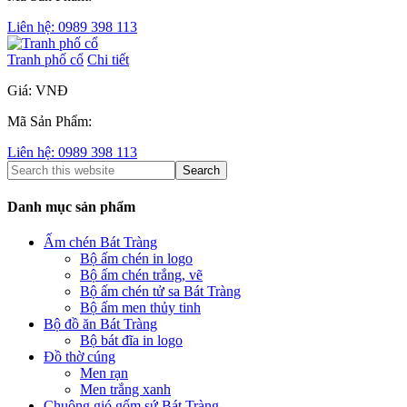
Liên hệ: 0989 398 113
Tranh phố cổ
Chi tiết
Giá: VNĐ
Mã Sản Phẩm:
Liên hệ: 0989 398 113
Danh mục sản phẩm
Ấm chén Bát Tràng
Bộ ấm chén in logo
Bộ ấm chén trắng, vẽ
Bộ ấm chén tử sa Bát Tràng
Bộ ấm men thủy tinh
Bộ đồ ăn Bát Tràng
Bộ bát đĩa in logo
Đồ thờ cúng
Men rạn
Men trắng xanh
Chuông gió gốm sứ Bát Tràng