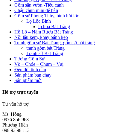
Gốm sân vườn -Tiểu cảnh
Chậu cảnh mini để bàn
Gốm sứ Phong Thủy, bình hút lộc
Lọ Lộc Bình
lọ hoa Bát Tràng
Hồ Lô – Nậm Rượu Bát Tràng
Nồi lẩu kem, khay bánh kẹo
Tranh gốm sứ Bát Tràng, gốm sứ bát tràng
tranh gốm bát Tràng
Tranh sứ Bát Tràng
Tượng Gốm Sứ
Vò – Chóe – Chum – Vại
Đèn đốt tinh dầu
Sản phẩm bán chạy
Sản phẩm mới
Hỗ trợ trực tuyến
Tư vấn hỗ trợ
Ms: Hồng
0976 856 968
Phương Hiền
098 93 98 113