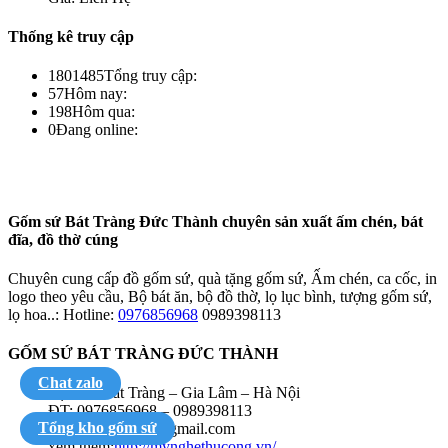
Thống kê truy cập
1801485
Tổng truy cập:
57
Hôm nay:
198
Hôm qua:
0
Đang online:
Gốm sứ Bát Tràng Đức Thành chuyên sản xuất ấm chén, bát
đĩa, đồ thờ cúng
Chuyên cung cấp đồ gốm sứ, quà tặng gốm sứ, Ấm chén, ca cốc, in
logo theo yêu cầu, Bộ bát ăn, bộ đồ thờ, lọ lục bình, tượng gốm sứ,
lọ hoa..: Hotline:
0976856968
0989398113
GỐM SỨ BÁT TRÀNG ĐỨC THÀNH
Chat zalo
Địa chỉ: Bát Tràng – Gia Lâm – Hà Nội
ĐT: 0976856968 – 0989398113
Tổng kho gốm sứ
Email: vuhongdr@gmail.com
xem thêm:
http://mynghethucong.vn/