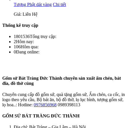
Tượng Phật dát vàng
Chi tiết
Giá: Liên Hệ
Thống kê truy cập
1801536
Tổng truy cập:
2
Hôm nay:
106
Hôm qua:
0
Đang online:
Gốm sứ Bát Tràng Đức Thành chuyên sản xuất ấm chén, bát
đĩa, đồ thờ cúng
Chuyên cung cấp đồ gốm sứ, quà tặng gốm sứ, Ấm chén, ca cốc, in
logo theo yêu cầu, Bộ bát ăn, bộ đồ thờ, lọ lục bình, tượng gốm sứ,
lọ hoa..: Hotline:
0976856968
0989398113
GỐM SỨ BÁT TRÀNG ĐỨC THÀNH
Địa chỉ: Bát Tràng – Gia Lâm – Hà Nội