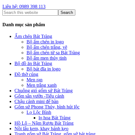
Liên hệ: 0989 398 113
Danh mục sản phẩm
Ấm chén Bát Tràng
Bộ ấm chén in logo
Bộ ấm chén trắng, vẽ
Bộ ấm chén tử sa Bát Tràng
Bộ ấm men thủy tinh
Bộ đồ ăn Bát Tràng
Bộ bát đĩa in logo
Đồ thờ cúng
Men rạn
Men trắng xanh
Chuông gió gốm sứ Bát Tràng
Gốm sân vườn -Tiểu cảnh
Chậu cảnh mini để bàn
Gốm sứ Phong Thủy, bình hút lộc
Lọ Lộc Bình
lọ hoa Bát Tràng
Hồ Lô – Nậm Rượu Bát Tràng
Nồi lẩu kem, khay bánh kẹo
Tranh gốm sứ Bát Tràng, gốm sứ bát tràng