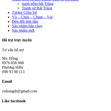
tranh gốm bát Tràng
Tranh sứ Bát Tràng
Tượng Gốm Sứ
Vò – Chóe – Chum – Vại
Đèn đốt tinh dầu
Sản phẩm bán chạy
Sản phẩm mới
Hỗ trợ trực tuyến
Tư vấn hỗ trợ
Ms: Hồng
0976 856 968
Phương Hiền
098 93 98 113
Email
vuhongdr@gmail.com
Like facebook